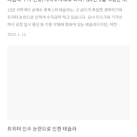
22년 서학개미 순매수 종목 1위 테슬라는, 고 금리가 촉발한 경제위기와
트위터 논란으로 인하여 수직급락 하고 있습니다. 오너 리스크와 기가상
하이 공장 일시 중단 등 각종 악재에 휩싸여 있는 테슬라이지만, 여전히
역대 최고 생산량을 기록하는 등 급격한 성장을 지속하고 있습니다. 자동
2023. 1. 11.
차 시장에서 전기차 점유율은 2년마다 2배 성장하는 등 매우 빠른 속도로
확장되고 있으며, 테슬라는 그 전기차 시장에서고 60% 이상의 점유율을
보유하고 있습니다. 테슬라의 전망은 어떠하며, 계속 투자를 이어나가도
좋을지 알아보겠습니다. 1. 경제위기와 트위터 논란 등으로 인한 테슬라
하락 한국예탁결제원에 의하면 22년에 서학개미들이 가장 많이 순 매수
한 종목(1위)은 단연 테슬라였습니다. 21년과 22년의 테슬라는 지속적
인..
트위터 인수 논란으로 인한 테슬라