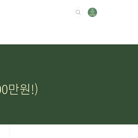
0만원!)