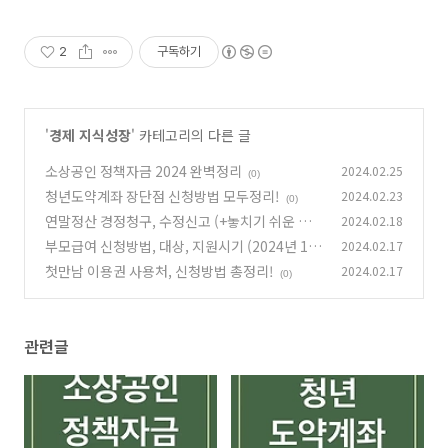
2
구독하기
'
경제 지식성장
' 카테고리의 다른 글
소상공인 정책자금 2024 완벽정리
2024.02.25
(0)
청년도약계좌 장단점 신청방법 모두정리!
2024.02.23
(0)
연말정산 경정청구, 수정신고 (+놓치기 쉬운 공
2024.02.18
제항목) 총정리!
부모급여 신청방법, 대상, 지원시기 (2024년 10
2024.02.17
(0)
0만원!)
첫만남 이용권 사용처, 신청방법 총정리!
2024.02.17
(0)
(0)
관련글