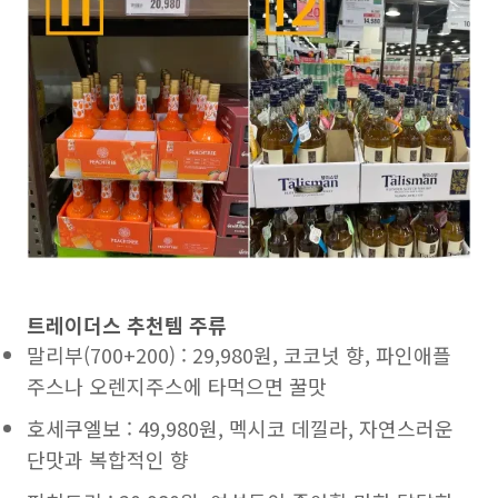
트레이더스 추천템 주류
말리부(700+200) : 29,980원, 코코넛 향, 파인애플
주스나 오렌지주스에 타먹으면 꿀맛
호세쿠엘보 : 49,980원, 멕시코 데낄라, 자연스러운
단맛과 복합적인 향