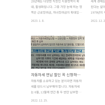
23년에는 다양한 직장인 지원정책이 확
세계 경제는
대, 활성화됩니다. 그중 가장 눈에 띄는 정
된다는 설이
책은 근로장려금, 자녀장려금의 확대입니
1979년의 
다. 근로자의 소득여건과 자녀 양육여건
블랙먼데이 사
2023. 1. 8.
2022. 12. 2
보장을 위해 정부가 지원금을 지급하는
환위기, 10
제도입니다. 23년에는 신청자격이 맞벌
태, 그리고 
이가구 기준 총소득 3,800만 원에서
로나 19로
4,500만 원으로 확대되며, 최대지급액이
루어진 것을
300만 원에서 330만 원으로 상향됩니다.
실처럼 느껴
1. 근로장려금, 자녀장려금이란? 근로장
기를 되돌
려금, 자녀장려금이란 열심히 일하지만
기하급수적
소득이 적은 근로자, 사업자 가구를 대상
후 스마트
으로 정부에서 장려금을 지원하는 정책입
인류의 삶의
자동차세 연납 할인 꼭 신청하세요
니다. 이를 통해 희망을 갖고 더욱 열심히
술과 경제의
일하도록 장려하고, 실질적 소득과 자녀
으로 경제
자동차를 소유하고 있는 분이라면 자동차
양육여건을 도와주는 제도입니다. 정기신
종목이 우리
세를 반드시 납부해야 합니다. 자동차세
청은 매년 5월에 주소지 관할 세무서에 직
을지 매우 
는 6월, 12월에 연간 총 두 번만 납부합니
접 신청, 정부24 사이트에서 신청 가..
컴퓨터, 인터
다. 얼마 전 12월에 모두 자동차세 고지서
2022. 12. 25.
를 발급받으셨을 겁니다. 그런데, 자동차