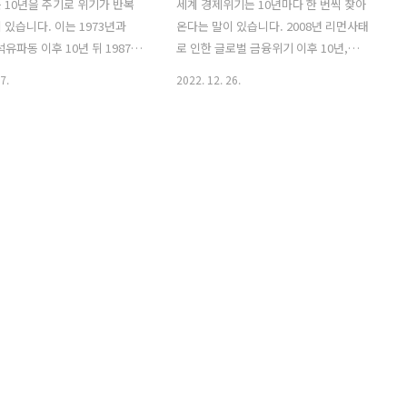
 10년을 주기로 위기가 반복
세계 경제위기는 10년마다 한 번씩 찾아
 있습니다. 이는 1973년과
온다는 말이 있습니다. 2008년 리먼사태
석유파동 이후 10년 뒤 1987년
로 인한 글로벌 금융위기 이후 10년,
태, 10년 뒤 1997년 IMF 외
2019년 코로나19를 시작으로 찾아온 경
7.
2022. 12. 26.
년 뒤 2008년 리먼브라더스 사
제위기는 다시 한번 과거를 되돌아보게
10년 뒤인 오늘날 2019년 코
합니다. IMF 위기 기억하시죠? 우리나라
 인한 경제위기 촉발 사태가 이
를 비롯한 아시아의 외환위기가 시작되던
 보면 거짓말처럼 가설이 사
해는 1997년입니다. 1987년은 미국의 블
집니다. 그러나 최근 경제위
랙먼데이, 1973년, 1979년은 석유파동으
아보면 외환위기 이후 인터넷이
로 인한 경제위기가 찾아왔었습니다. 그
으로 보급되었고, 리먼사태 이
러나 역사를 돌이켜보면 경제위기를 겪은
폰 시장이 비약적으로 확장되어
이후 언제나 고도의 성장이 수반되기도
 패러다임을 바꿀 정도의 기
하였습니다. 1. 경제위기는 10년마다 찾
 도약이 수반되었습니다. 앞
아온다 1973년, 1979년, 1987년, 1997
위기가 지나가면 그다음은 어떤
년, 2008년, 2022년 현재까지 세계 경제
 삶의 패러다임을 바꿀 수 있
는 10년 정도의 기간마다 한 번씩 경제위
궁금해집니다. 1. 문명을 바꾼
기를 겪어왔습니다. 이번 22년은 코로나
넷,..
19로 인..