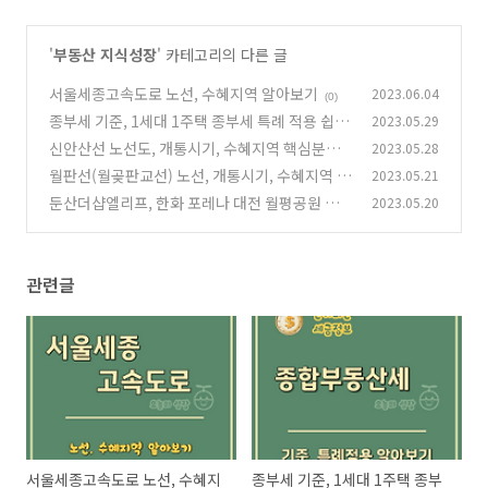
'
부동산 지식성장
' 카테고리의 다른 글
서울세종고속도로 노선, 수혜지역 알아보기
2023.06.04
(0)
종부세 기준, 1세대 1주택 종부세 특례 적용 쉽게
2023.05.29
알아보기
신안산선 노선도, 개통시기, 수혜지역 핵심분석!
2023.05.28
(0)
월판선(월곶판교선) 노선, 개통시기, 수혜지역 알
2023.05.21
(0)
아보기
둔산더샵엘리프, 한화 포레나 대전 월평공원 핵
2023.05.20
(0)
심분석
(0)
관련글
서울세종고속도로 노선, 수혜지
종부세 기준, 1세대 1주택 종부