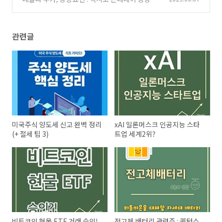
설
(0)
관련글
미국주식 양도세 신고 완벽 정리
xAI 일론머스크 인공지능 스타
(+ 절세 팁 3)
트업 세계2위?
비트코인 현물 ETF 거래 승인!
전고체 배터리 관련주 : 퀀텀스