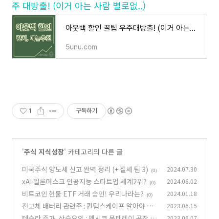
주 대방출! (이거 아는 사람 별로없..)
아웃백 할인 꿀팁 우주대방출! (이거 아는사람 별로없..)
5unu.com
1
구독하기
'
주식 지식성장
' 카테고리의 다른 글
미국주식 양도세 신고 완벽 정리 (+ 절세 팁 3)
2024.07.30
(0)
xAI 일론머스크 인공지능 스타트업 세계2위?
2024.06.02
(0)
비트코인 현물 ETF 거래 승인! 우리나라는?
2024.01.18
(0)
전고체 배터리 관련주 : 퀀텀스케이프 알아야 하
2023.06.15
는 이유!
테슬라 주가, 상승요인 : 멕시코 몬테레이 공장 신
2023.06.07
(0)