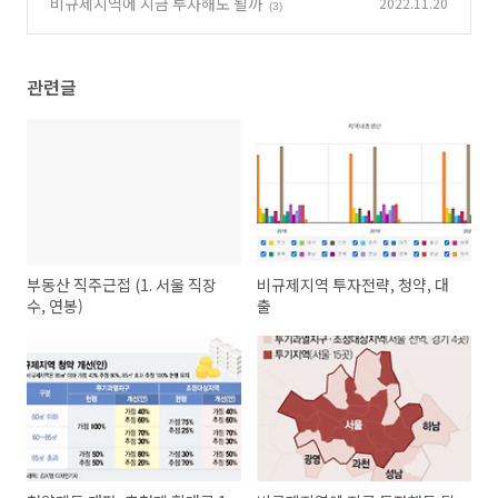
비규제지역에 지금 투자해도 될까
2022.11.20
(0)
(3)
관련글
부동산 직주근접 (1. 서울 직장
비규제지역 투자전략, 청약, 대
수, 연봉)
출