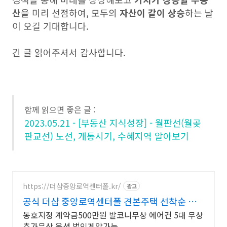
산
을 미리 선점하여, 모두의
자산이 같이 상승
하는 날
이 오길 기대합니다.
긴 글 읽어주셔서 감사합니다.
함께 읽으면 좋은 글 :
2023.05.21 - [부동산 지식성장] - 월판선(월곶
판교선) 노선, 개통시기, 수혜지역 알아보기
https://더샵중앙로역센터폴.kr/
광고
공식 더샵 중앙로역센터폴 견본주택 선착순 동
호지정 중
동호지정 계약금500만원 발코니무상 에어컨 5대 무상
추가무상 옵션 법인계약가능