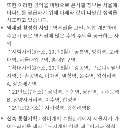
또한 이러한 공약을 바탕으로 윤석열 정부는 서울에
아파트를 공급하기 위해 아래와 같이 다양한 정책을
시도하고 있습니다.
역세권 활성화 사업
: 역세권을 고밀, 복합 개발하여
수요가 높은 역세권에 많은 수의 주택을 공급하는 사
업
* 시범사업(5개소, 19년 9월) : 공릉역, 방화역, 보라
매역, 서울대입구역, 홍대입구역
* 확대사업(8개소, 20년 5월) : 강동역, 구로디지털단
지역, 둔촌동역A, 미아역, 염창역, 온수역, 왕십리역
A, 장승배기역
* 21년도(7개소) : 공덕역, 논현역, 당산역, 둔촌동역
B, 삼양사거리역, 이수역, 합정역
* 2년도(2개소) : 사가정역, 왕십리역B
신속 통합기획
: 정비계획 수립단계에서 서울시가 가
이드라인을 제시, "도시계획 결정"과 "인사과 정심