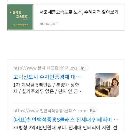
서울세종고속도로 노선, 수혜지역 알아보기
5unu.com
http://www.본사-대표홈페이지.xyz
광고
고덕신도시 수자인풍경채 대표
24시간 전문상담사 직통번호
1차 계약금 5백만원 / 분양가 상한
제 / 실거주의무 없음 / 단지 옆 근린
공원 로얄 동호수는 빠르게 소진되
오니, 서두르세요!
https://www.천안백석중흥s클래스.com
광고
(대표)천안백석중흥S클래스 전세대 인테리어 지
원
33평형 2억4천만원대 부터. 전세대 인테리어 지원. 선